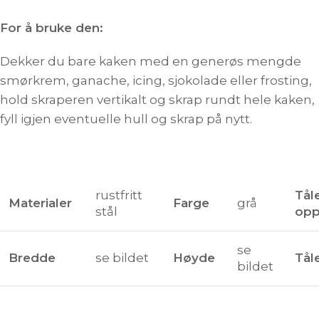
For å bruke den:
Dekker du bare kaken med en generøs mengde
smørkrem, ganache, icing, sjokolade eller frosting,
hold skraperen vertikalt og skrap rundt hele kaken,
fyll igjen eventuelle hull og skrap på nytt.
rustfritt
Tål
Materialer
Farge
grå
stål
opp
se
Bredde
se bildet
Høyde
Tål
bildet