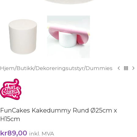
Hjem
/
Butikk
/
Dekoreringsutstyr
/
Dummies
FunCakes Kakedummy Rund Ø25cm x
H15cm
kr
89,00
inkl. MVA