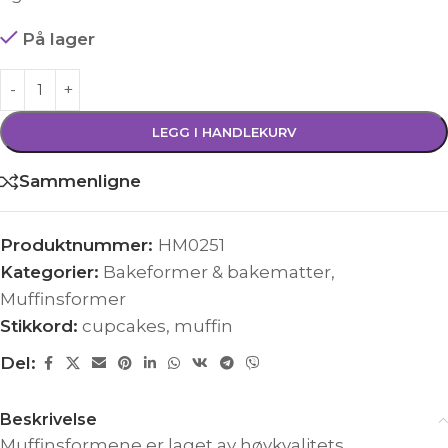
På lager
LEGG I HANDLEKURV
Sammenligne
Produktnummer:
HM0251
Kategorier:
Bakeformer & bakematter
,
Muffinsformer
Stikkord:
cupcakes
,
muffin
Del:
Beskrivelse
Muffinsformene er laget av høykvalitets