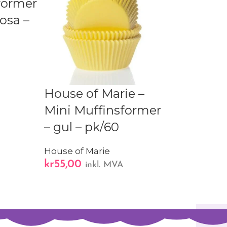
former
rosa –
House of Marie –
Wilton – 
Mini Muffinsformer
Muffinsf
– gul – pk/60
pk/75
House of Marie
Wilton
kr
55,00
kr
55,00
inkl. MVA
inkl