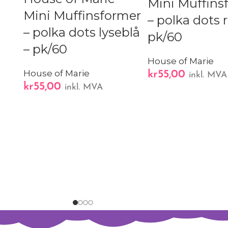
Mini Muffins
Mini Muffinsformer
– polka dots 
– polka dots lyseblå
pk/60
– pk/60
House of Marie
House of Marie
kr
55,00
inkl. MVA
kr
55,00
inkl. MVA