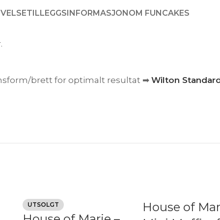
IVELSE
TILLEGGSINFORMASJON
OM FUNCAKES
.
orm/brett for optimalt resultat ➡︎
Wilton Standard 
House of Mar
UTSOLGT
House of Marie –