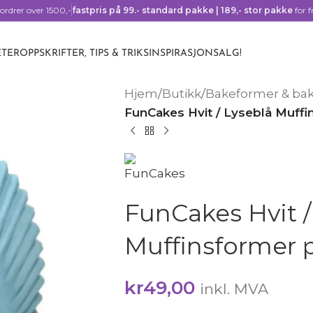
ordrer over 1500,-
fastpris på 99.- standard pakke | 189,- stor pakke
for f
TER
OPPSKRIFTER, TIPS & TRIKS
INSPIRASJON
SALG!
Hjem
/
Butikk
/
Bakeformer & ba
FunCakes Hvit / Lyseblå Muff
FunCakes Hvit /
Muffinsformer 
kr
49,00
inkl. MVA