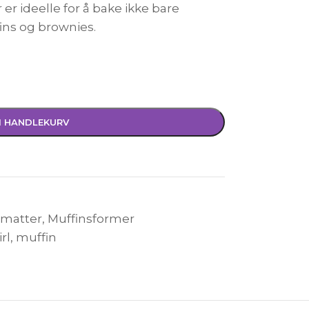
r ideelle for å bake ikke bare
ns og brownies.
I HANDLEKURV
ematter
,
Muffinsformer
irl
,
muffin