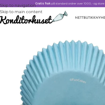
Gratis frak
på standard ordrer over 1000,- og store 
Skip to navigation
Skip to main content
NETTBUTIKK
NYHE