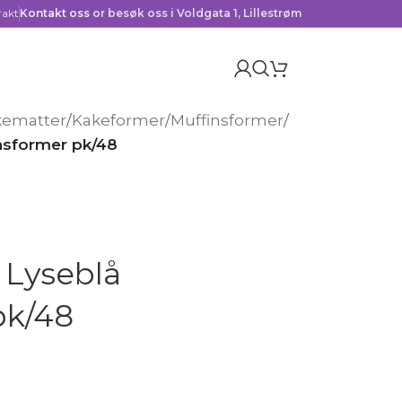
rakt
Kontakt oss
or besøk oss i Voldgata 1, Lillestrøm
kematter
/
Kakeformer
/
Muffinsformer
/
insformer pk/48
 Lyseblå
pk/48