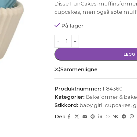
Disse FunCakes-muffinsformer e
cupcakes, men også søte muffi
På lager
LEGG 
Sammenligne
Produktnummer:
F84360
Kategorier:
Bakeformer & bak
Stikkord:
baby girl
,
cupcakes
,
g
Del: