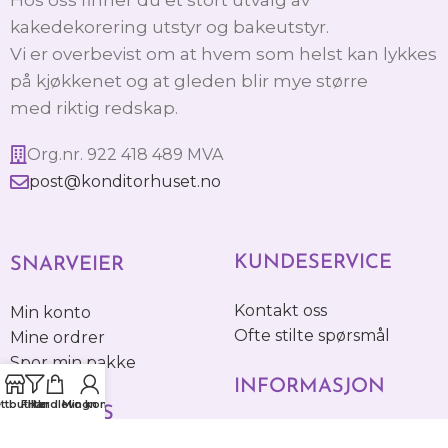
kakedekorering utstyr og bakeutstyr.
Vi er overbevist om at hvem som helst kan lykkes
på kjøkkenet og at gleden blir mye større
med riktig redskap.
Org.nr. 922 418 489 MVA
post@konditorhuset.no
KUNDESERVICE
SNARVEIER
Kontakt oss
Min konto
Ofte stilte spørsmål
Mine ordrer
Spor min pakke
INFORMASJON
ttbutikk
Filter
Handlevogn
Min konto
FØLG OSS
Betaling & Frakt