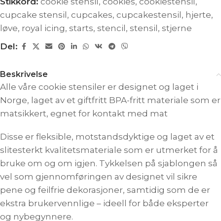
Stikkord:
cookie stensil
,
cookies
,
cookiestensil
,
cupcake stensil
,
cupcakes
,
cupcakestensil
,
hjerte
,
løve
,
royal icing
,
starts
,
stencil
,
stensil
,
stjerne
Del:
Beskrivelse
Alle våre cookie stensiler er designet og laget i
Norge, laget av et giftfritt BPA-fritt materiale som er
matsikkert, egnet for kontakt med mat
Disse er fleksible, motstandsdyktige og laget av et
slitesterkt kvalitetsmateriale som er utmerket for å
bruke om og om igjen. Tykkelsen på sjablongen så
vel som gjennomføringen av designet vil sikre
pene og feilfrie dekorasjoner, samtidig som de er
ekstra brukervennlige – ideell for både eksperter
og nybegynnere.