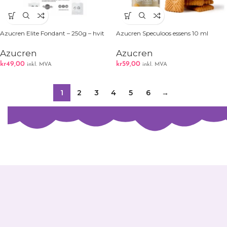
Azucren Elite Fondant – 250g – hvit
Azucren Speculoos essens 10 ml
Azucren
Azucren
kr
49,00
kr
59,00
inkl. MVA
inkl. MVA
1
2
3
4
5
6
→