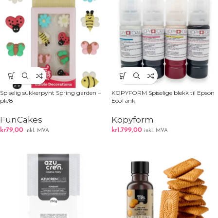
Spiselig sukkerpynt Spring garden –
KOPYFORM Spiselige blekk til Epson
pk/8
EcoTank
FunCakes
Kopyform
kr
79,00
kr
1.799,00
inkl. MVA
inkl. MVA