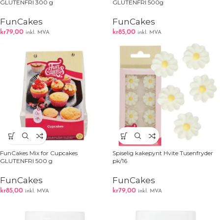
GLUTENFRI 300 g
GLUTENFRI 500g
FunCakes
FunCakes
kr
79,00
kr
85,00
inkl. MVA
inkl. MVA
FunCakes Mix for Cupcakes
Spiselig kakepynt Hvite Tusenfryder
GLUTENFRI 500 g
pk/16
FunCakes
FunCakes
kr
85,00
kr
79,00
inkl. MVA
inkl. MVA