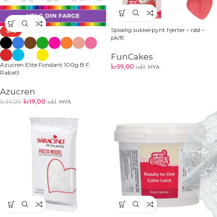
Spiselig sukkerpynt hjerter – rød –
-51%
pk/8
FunCakes
Azucren Elite Fondant 100g B.F.
kr
59,00
inkl. MVA
Rabatt
Azucren
kr
19,00
kr
39,00
inkl. MVA