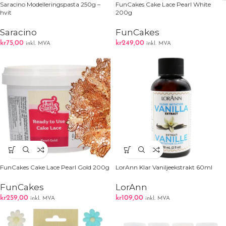
Saracino Modelleringspasta 250g –
FunCakes Cake Lace Pearl White
hvit
200g
Saracino
FunCakes
kr
75,00
kr
249,00
inkl. MVA
inkl. MVA
FunCakes Cake Lace Pearl Gold 200g
LorAnn Klar Vaniljeekstrakt 60ml
FunCakes
LorAnn
kr
259,00
kr
109,00
inkl. MVA
inkl. MVA